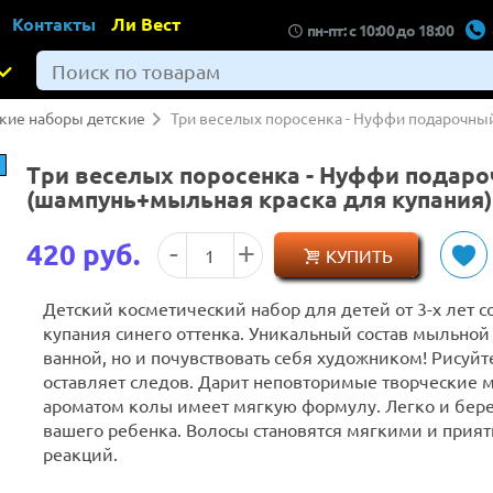
Контакты
Ли Вест
пн-пт: с
10:00
до
18:00
кие наборы детские
Три веселых поросенка - Нуффи подарочный
Три веселых поросенка - Нуффи подаро
(шампунь+мыльная краска для купания)
420
руб.
КУПИТЬ
Детский косметический набор для детей от 3-х лет
купания синего оттенка. Уникальный состав мыльной
ванной, но и почувствовать себя художником! Рисуйте
оставляет следов. Дарит неповторимые творческие м
ароматом колы имеет мягкую формулу. Легко и бере
вашего ребенка. Волосы становятся мягкими и прия
реакций.