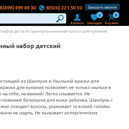
8(499) 499 49 30
8(926) 221 50 50
Заказать звонок
0
0
Кабинет
Закладки
Корзина
 набор детский (шампунь+мыльная краска для купания)
чный набор детский
 состоящий из Шампуня и Мыльной краски для
 краски для купания позволяет не только мыться в
 на себе, на ванной! Легко смывается. Не
гновения! Безопасна для кожи ребенка. Шампунь с
жно очищает волосы, ухаживает за кожей головы
тными на ощупь. Не вызывает аллергических