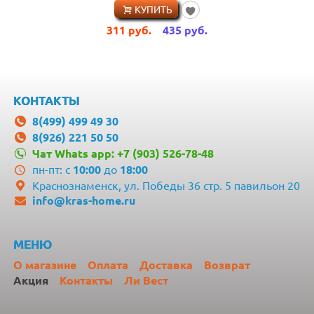
КУПИТЬ
311
руб.
435
руб.
КОНТАКТЫ
8(499) 499 49 30
8(926) 221 50 50
Чат Whats app: +7 (903) 526-78-48
пн-пт: с
10:00
до
18:00
Краснознаменск, ул. Победы 36 стр. 5 павильон 20
info@kras-home.ru
МЕНЮ
О магазине
Оплата
Доставка
Возврат
Акция
Контакты
Ли Вест