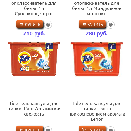
ополаскиватель для
ополаскиватель для
белья 1л
белья 1л Миндальное
Суперконцентрат
молочко
КУПИТЬ
КУПИТЬ
210
руб.
280
руб.
Tide гель-капсулы для
Tide гель-капсулы для
стирки 15шт Альпийская
стирки 15шт c
свежесть
прикосновением аромата
Lenor
КУПИТЬ
КУПИТЬ