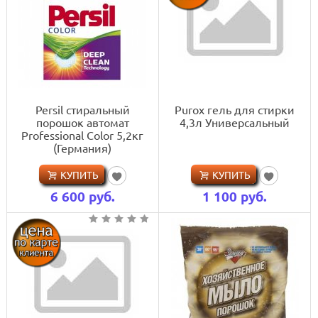
Persil стиральный
Purox гель для стирки
порошок автомат
4,3л Универсальный
Professional Color 5,2кг
(Германия)
КУПИТЬ
КУПИТЬ
6 600
руб.
1 100
руб.