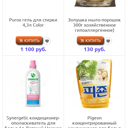
Purox гель для стирки
Золушка мыло-порошок
4,3л Color
300г хозяйственное
гипоаллергенное)
КУПИТЬ
КУПИТЬ
1 100
руб.
130
руб.
Synergetic кондиционер-
Pigeon
ополаскиватель для
концентрированный
белья 1л Детский Нежное
кондиционер для белья