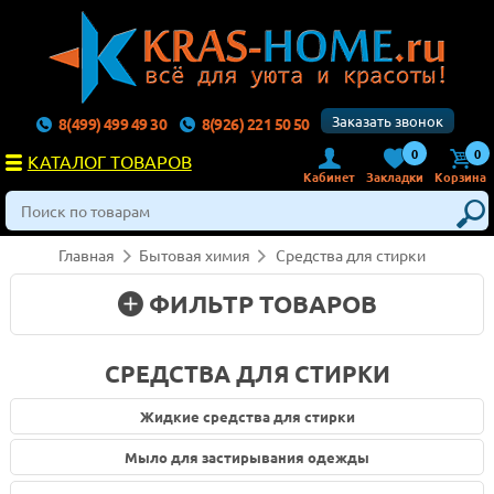
Заказать звонок
8(499) 499 49 30
8(926) 221 50 50
0
0
КАТАЛОГ ТОВАРОВ
Кабинет
Закладки
Корзина
Главная
Бытовая химия
Средства для стирки
ФИЛЬТР
ТОВАРОВ
СРЕДСТВА ДЛЯ СТИРКИ
Купить Средства для стирки в Москве с доставкой на
Жидкие средства для стирки
дом. Интернет магазин kras-home.ru. Возможна доставка
по России транспорной компанией.
Мыло для застирывания одежды