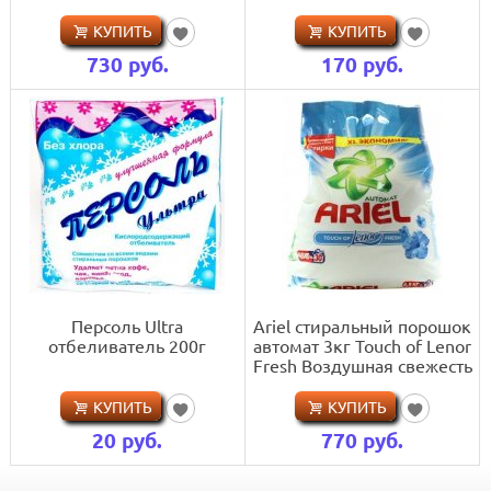
КУПИТЬ
КУПИТЬ
730
руб.
170
руб.
Персоль Ultra
Ariel стиральный порошок
отбеливатель 200г
автомат 3кг Touch of Lenor
Fresh Воздушная свежесть
КУПИТЬ
КУПИТЬ
20
руб.
770
руб.